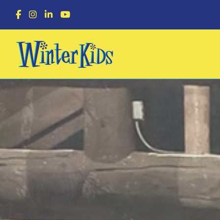
F
I
L
Y
a
n
i
o
c
s
n
u
e
t
k
T
b
a
e
u
o
g
d
b
o
r
I
e
k
a
n
m